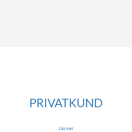
PRIVATKUND
Helhetslösningar för nyproduktion, isolering med lösull och tilläggsisolering. Utnyttja ROT
avdraget vid tilläggsisolering av äldre fastighet.
Läs mer