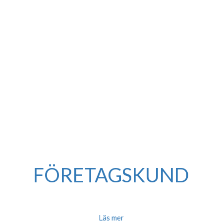
FÖRETAGSKUND
Vi är flexibla och tar hand om din isoleringsuppgift utan strul. Vi kommer i tid och levererar
det vi har kommit överens om.
Läs mer