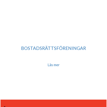
BOSTADSRÄTTSFÖRENINGAR
Minska energikostnader och problem med istappar. Få ett jämnare inomhusklimat
över året.
Läs mer