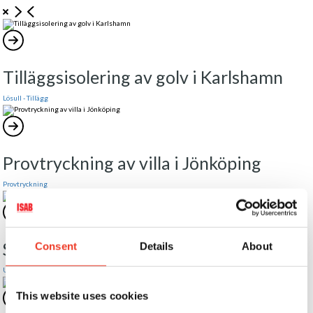
Tilläggsisolering av golv i Karlshamn
Lösull - Tillägg
Provtryckning av villa i Jönköping
Provtryckning
Suga ut lösullsisolering i fastigheter
Consent
Details
About
Utsugning
This website uses cookies