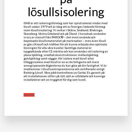
lösullsisolering
ISAB är ett isoleringsföretag som har sprutisolerat vindar med
lösull sedan 1979 och är idag ett av Sveriges ledande företag
inom lösullsisolering. Vi verkar i Skåne, Småland, Blekinge,
Skaraborg, Västra Götaland och på Öland. I huvudsak använder
vi oss av stenull från PAROC® – det mest använda och
beprövade lösullsmaterialet på marknaden – men även lösull
av glas (Knauf) och träfiber för att kunna erbjuda den optimala
lösningen för alla våra kunder. Samtliga material är
typgodkända eller CE-märkta och kan användas vid isolering av
plana bjälklag, snedtakskonstruktioner, mellanbjälklag,
golvbjälklag samt väggar. Att isolera med lösull eller
tilläggsisolera med lösull är en av de billigaste och mest
energisparande åtgärderna du kan göra på din fastighet. Vi är
medlemmar i lösullsentreprenörerna och certifierade enligt
Behörig Lösull. Våra jobb kontrolleras av Garbo. En garanti på
att installationen utförs på rätt sätt av utbildade och kunniga
installatörer och en trygghet för dig som kund.
Läs Mer