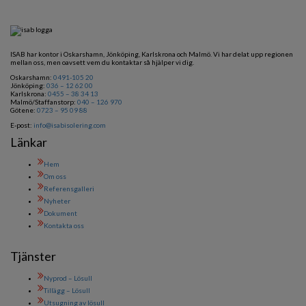
ISAB har kontor i Oskarshamn, Jönköping, Karlskrona och Malmö. Vi har delat upp regionen
mellan oss, men oavsett vem du kontaktar så hjälper vi dig.
Oskarshamn:
0491-105 20
Jönköping:
036 – 12 62 00
Karlskrona:
0455 – 38 34 13
Malmö/Staffanstorp:
040 – 126 970
Götene:
0723 – 95 09 88
E-post:
info@isabisolering.com
Länkar
Hem
Om oss
Referensgalleri
Nyheter
Dokument
Kontakta oss
Tjänster
Nyprod – Lösull
Tillägg – Lösull
Utsugning av lösull