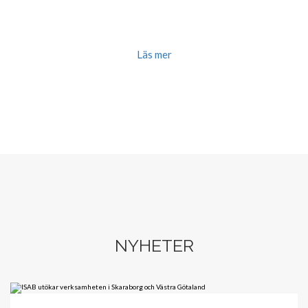
VÅRT LÖFTE TILL DIG:
Kostnadsfri rådgivning
Vi jobbar alltid med fast pris
Kompetent personal med
mångårig erfarenhet
Läs mer
NYHETER