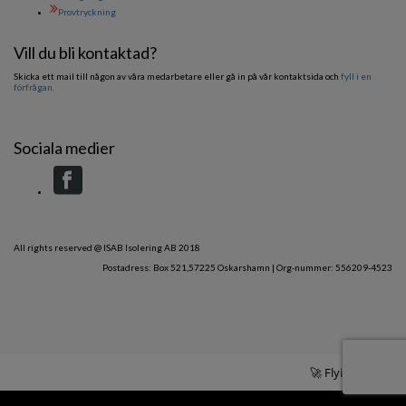
Provtryckning
Vill du bli kontaktad?
Skicka ett mail till någon av våra medarbetare eller gå in på vår kontaktsida och
fyll i en
förfrågan.
Sociala medier
All rights reserved @ ISAB Isolering AB 2018
Postadress: Box 521,57225 Oskarshamn | Org-nummer: 556209-4523
🚀 Flying with