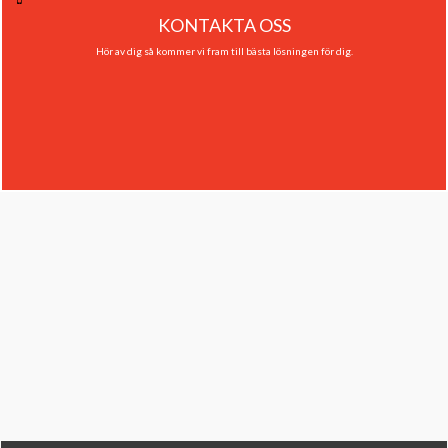
KONTAKTA OSS
Hör av dig så kommer vi fram till bästa lösningen för dig.