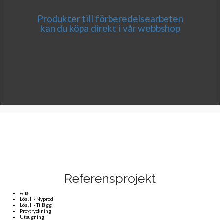
Produkter till förberedelsearbeten
kan du köpa direkt i vår webbshop
Referensprojekt
Alla
Lösull - Nyprod
Lösull - Tillägg
Provtryckning
Utsugning