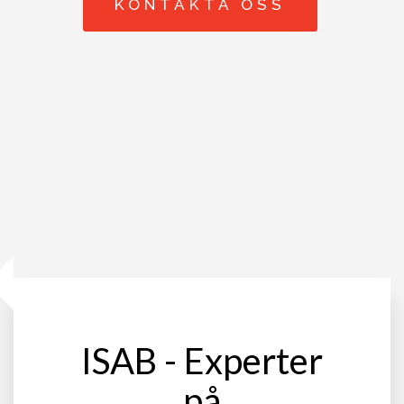
KONTAKTA OSS
Tjänster
Nyproduktion med lösull
Tilläggsisolering med lösull
Sänk din elförbrukning
Isolera taket
Isolera vind
Utsugning av lösull
Provtryckning
Tilläggsisolering bostadsrättsförening
Isolera garaget
Isolera uterum
Material
Paroc
Knauf lösull
Ekofiber
Isocell
Rockwool
Referenser
Nyheter
Dokument
Kontakta oss
Oskarshamn
Jönköping
Karlskrona
Malmö
Götene
ISAB - Experter
på